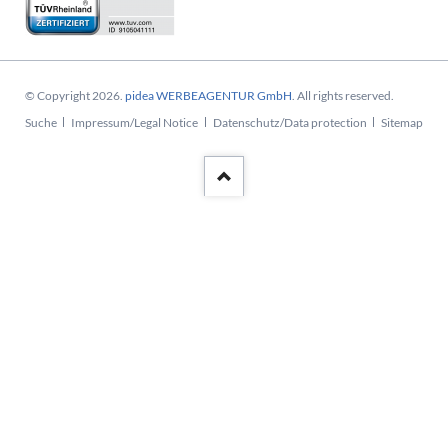
© Copyright 2026.
pidea WERBEAGENTUR GmbH
. All rights reserved.
Navigation
Suche
Impressum/Legal Notice
Datenschutz/Data protection
Sitemap
überspringen