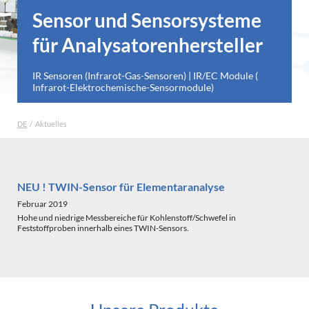
Sensor und Sensorsysteme
für Analysatorenhersteller
IR Sensoren (Infrarot-Gas-Sensoren) | IR/EC Module (
Infrarot-Elektrochemische-Sensormodule)
DE
Aktuelles
NEU ! TWIN-Sensor für Elementaranalyse
NE
Februar 2019
Ja
Hohe und niedrige Messbereiche für Kohlenstoff/Schwefel in
Gl
Feststoffproben innerhalb eines TWIN-Sensors.
Sen