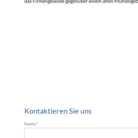
das Firmengelände gegenüber einem alten Mühlengeb
Kontaktieren Sie uns
Pflichtfeld
Name
*