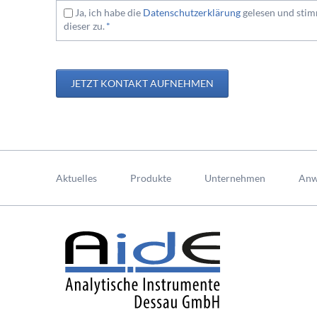
Pflichtfeld
Ja, ich habe die
Datenschutzerklärung
gelesen und sti
dieser zu.
*
JETZT KONTAKT AUFNEHMEN
Navigation
überspringen
Aktuelles
Produkte
Unternehmen
Anw