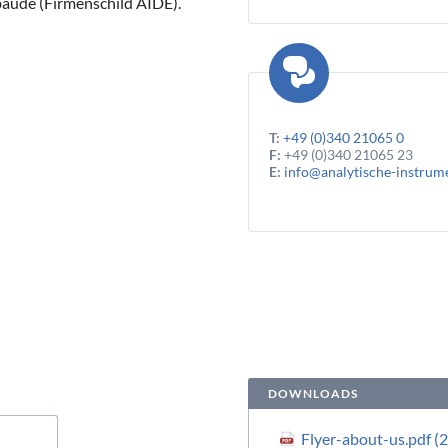
äude (Firmenschild AIDE).
T:
+49 (0)340 21065 0
F:
+49 (0)340 21065 23
E:
info@analytische-instrum
DOWNLOADS
Flyer-about-us.pdf
(2